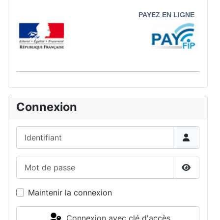
PAYEZ EN LIGNE
Connexion
Identifiant
Mot de passe
Afficher 
Maintenir la connexion
Connexion avec clé d'accès